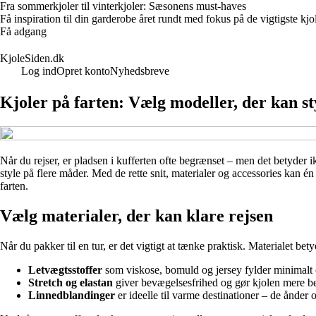
Fra sommerkjoler til vinterkjoler: Sæsonens must-haves
Få inspiration til din garderobe året rundt med fokus på de vigtigste k
Få adgang
KjoleSiden.dk
Log ind
Opret konto
Nyhedsbreve
Kjoler på farten: Vælg modeller, der kan st
Når du rejser, er pladsen i kufferten ofte begrænset – men det betyder 
style på flere måder. Med de rette snit, materialer og accessories kan én 
farten.
Vælg materialer, der kan klare rejsen
Når du pakker til en tur, er det vigtigt at tænke praktisk. Materialet be
Letvægtsstoffer
som viskose, bomuld og jersey fylder minimalt o
Stretch og elastan
giver bevægelsesfrihed og gør kjolen mere be
Linnedblandinger
er ideelle til varme destinationer – de ånder 