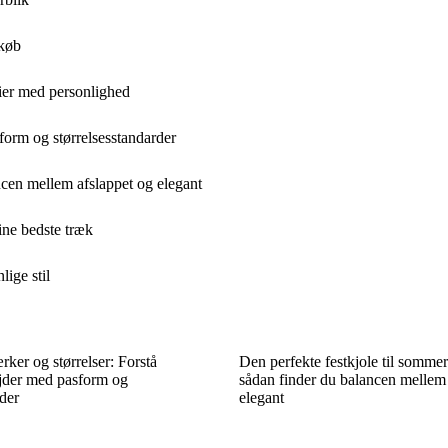
 køb
rier med personlighed
form og størrelsesstandarder
ncen mellem afslappet og elegant
ine bedste træk
ige stil
er og størrelser: Forstå
Den perfekte festkjole til sommer
jder med pasform og
sådan finder du balancen mellem 
rder
elegant