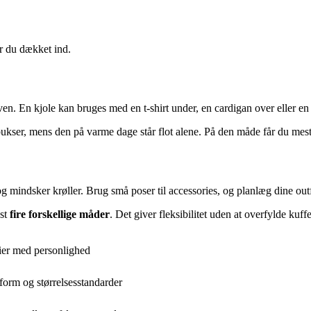
er du dækket ind.
en. En kjole kan bruges med en t-shirt under, en cardigan over eller en le
ukser, mens den på varme dage står flot alene. På den måde får du mest 
s og mindsker krøller. Brug små poser til accessories, og planlæg dine ou
dst
fire forskellige måder
. Det giver fleksibilitet uden at overfylde kuffe
rier med personlighed
form og størrelsesstandarder