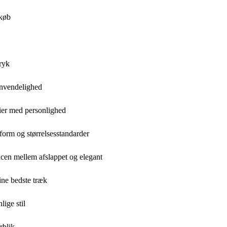
 køb
tryk
 anvendelighed
rier med personlighed
form og størrelsesstandarder
ncen mellem afslappet og elegant
ine bedste træk
ige stil
rblik