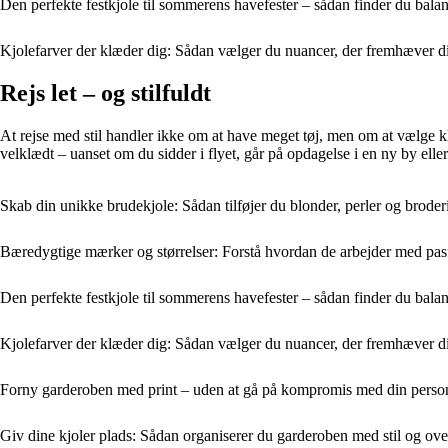
Den perfekte festkjole til sommerens havefester – sådan finder du bala
Kjolefarver der klæder dig: Sådan vælger du nuancer, der fremhæver d
Rejs let – og stilfuldt
At rejse med stil handler ikke om at have meget tøj, men om at vælge kl
velklædt – uanset om du sidder i flyet, går på opdagelse i en ny by el
Skab din unikke brudekjole: Sådan tilføjer du blonder, perler og brode
Bæredygtige mærker og størrelser: Forstå hvordan de arbejder med pas
Den perfekte festkjole til sommerens havefester – sådan finder du bala
Kjolefarver der klæder dig: Sådan vælger du nuancer, der fremhæver d
Forny garderoben med print – uden at gå på kompromis med din personl
Giv dine kjoler plads: Sådan organiserer du garderoben med stil og ove