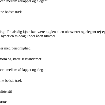
ncen mellem afslappet og elegant
ine bedste træk
ogt. En alsidig kjole kan være nøglen til en ubesværet og elegant rejseg
ler nyder en middag under åben himmel.
rier med personlighed
form og størrelsesstandarder
ncen mellem afslappet og elegant
ine bedste træk
ige stil
rblik