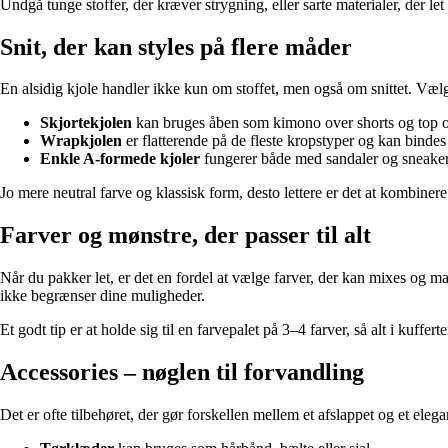
Undgå tunge stoffer, der kræver strygning, eller sarte materialer, der l
Snit, der kan styles på flere måder
En alsidig kjole handler ikke kun om stoffet, men også om snittet. Væl
Skjortekjolen
kan bruges åben som kimono over shorts og top om
Wrapkjolen
er flatterende på de fleste kropstyper og kan bindes 
Enkle A-formede kjoler
fungerer både med sandaler og sneaker
Jo mere neutral farve og klassisk form, desto lettere er det at kombiner
Farver og mønstre, der passer til alt
Når du pakker let, er det en fordel at vælge farver, der kan mixes og m
ikke begrænser dine muligheder.
Et godt tip er at holde sig til en farvepalet på 3–4 farver, så alt i ku
Accessories – nøglen til forvandling
Det er ofte tilbehøret, der gør forskellen mellem et afslappet og et eleg