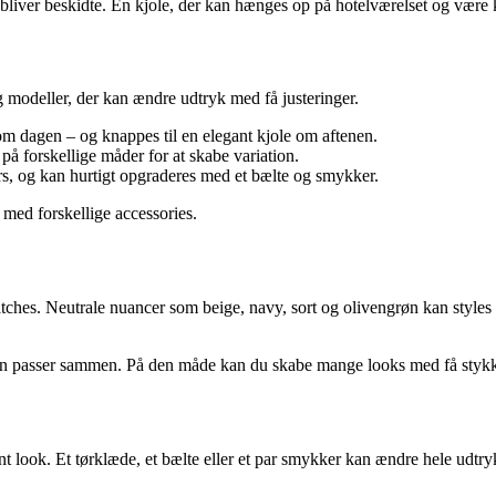
et bliver beskidte. En kjole, der kan hænges op på hotelværelset og være
g modeller, der kan ændre udtryk med få justeringer.
 dagen – og knappes til en elegant kjole om aftenen.
på forskellige måder for at skabe variation.
s, og kan hurtigt opgraderes med et bælte og smykker.
e med forskellige accessories.
atches. Neutrale nuancer som beige, navy, sort og olivengrøn kan styles 
fferten passer sammen. På den måde kan du skabe mange looks med få stykk
ant look. Et tørklæde, et bælte eller et par smykker kan ændre hele udtry