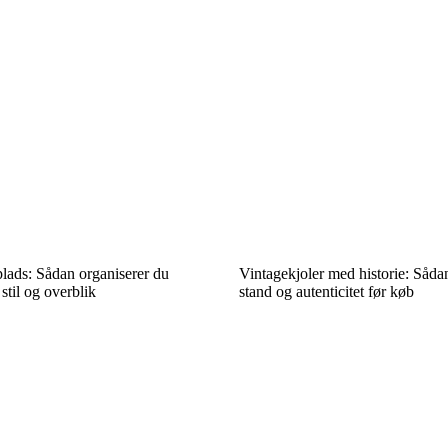
plads: Sådan organiserer du
Vintagekjoler med historie: Såda
til og overblik
stand og autenticitet før køb