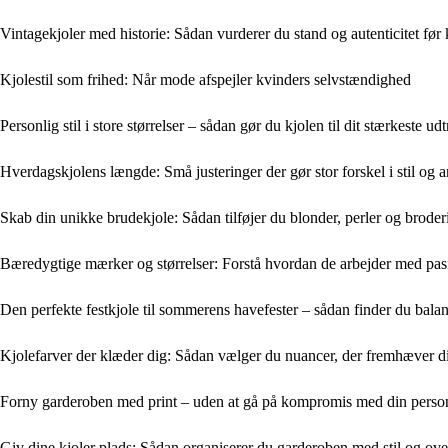
Vintagekjoler med historie: Sådan vurderer du stand og autenticitet før
Kjolestil som frihed: Når mode afspejler kvinders selvstændighed
Personlig stil i store størrelser – sådan gør du kjolen til dit stærkeste ud
Hverdagskjolens længde: Små justeringer der gør stor forskel i stil og
Skab din unikke brudekjole: Sådan tilføjer du blonder, perler og brode
Bæredygtige mærker og størrelser: Forstå hvordan de arbejder med pas
Den perfekte festkjole til sommerens havefester – sådan finder du bala
Kjolefarver der klæder dig: Sådan vælger du nuancer, der fremhæver d
Forny garderoben med print – uden at gå på kompromis med din personl
Giv dine kjoler plads: Sådan organiserer du garderoben med stil og ove