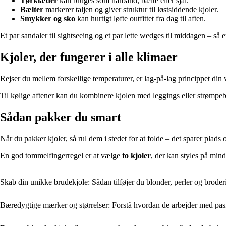
Tørklæder
kan bruges som hårbånd, bælte eller sjal.
Bælter
markerer taljen og giver struktur til løstsiddende kjoler.
Smykker og sko
kan hurtigt løfte outfittet fra dag til aften.
Et par sandaler til sightseeing og et par lette wedges til middagen – så 
Kjoler, der fungerer i alle klimaer
Rejser du mellem forskellige temperaturer, er lag-på-lag princippet din v
Til kølige aftener kan du kombinere kjolen med leggings eller strømpeb
Sådan pakker du smart
Når du pakker kjoler, så rul dem i stedet for at folde – det sparer plad
En god tommelfingerregel er at vælge
to kjoler
, der kan styles på min
Skab din unikke brudekjole: Sådan tilføjer du blonder, perler og brode
Bæredygtige mærker og størrelser: Forstå hvordan de arbejder med pas