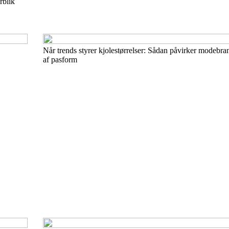
rblik
Når trends styrer kjolestørrelser: Sådan påvirker modebra
af pasform