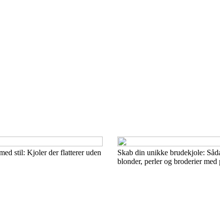
ed stil: Kjoler der flatterer uden
Skab din unikke brudekjole: Såda
blonder, perler og broderier med